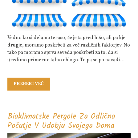
Dodatek
K
Terasam
Vedno ko si delamo teraso, če je ta pred hišo, ali pa kje
drugje, moramo poskrbeti za več različnih faktorjev. No
tako pa moramo sprva seveda poskrbeti za to, da si
uredimo primerno talno oblogo. To pa so po navadi…
PREBERI
PREBERI VEČ
VEČ
Bioklimatske Pergole Za Odlično
Biokli
Počutje V Udobju Svojega Doma
Pergole