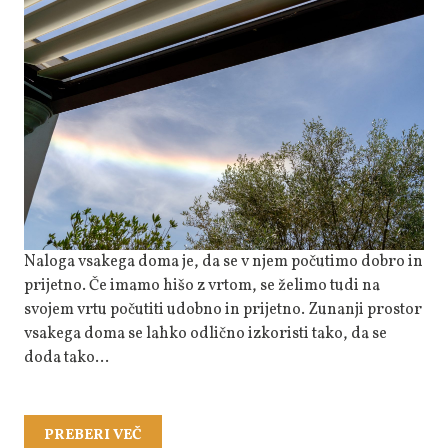
Za
Odličn
Počutje
V
Udobju
Svojeg
Doma
Naloga vsakega doma je, da se v njem počutimo dobro in
prijetno. Če imamo hišo z vrtom, se želimo tudi na
svojem vrtu počutiti udobno in prijetno. Zunanji prostor
vsakega doma se lahko odlično izkoristi tako, da se
doda tako…
PREBERI
PREBERI VEČ