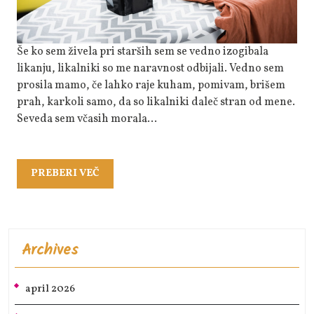
Še ko sem živela pri starših sem se vedno izogibala
likanju, likalniki so me naravnost odbijali. Vedno sem
prosila mamo, če lahko raje kuham, pomivam, brišem
prah, karkoli samo, da so likalniki daleč stran od mene.
Seveda sem včasih morala…
PREBERI
PREBERI VEČ
VEČ
Archives
april 2026