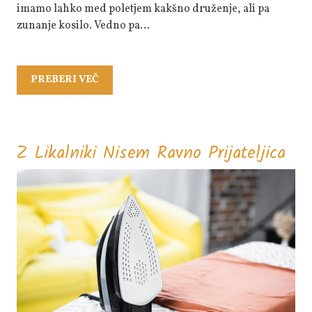
imamo lahko med poletjem kakšno druženje, ali pa
zunanje kosilo. Vedno pa…
PREBERI
PREBERI VEČ
VEČ
Z
Z Likalniki Nisem Ravno Prijateljica
Lik
Ni
Rav
Prij