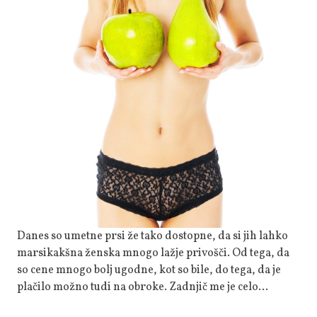
Boljša
Kot
Nekoč
Danes so umetne prsi že tako dostopne, da si jih lahko
marsikakšna ženska mnogo lažje privošči. Od tega, da
so cene mnogo bolj ugodne, kot so bile, do tega, da je
plačilo možno tudi na obroke. Zadnjič me je celo…