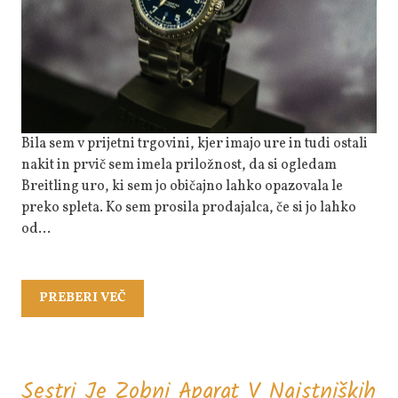
Breitling
Uro
Bila sem v prijetni trgovini, kjer imajo ure in tudi ostali
nakit in prvič sem imela priložnost, da si ogledam
Breitling uro, ki sem jo običajno lahko opazovala le
preko spleta. Ko sem prosila prodajalca, če si jo lahko
od…
PREBERI
PREBERI VEČ
VEČ
Sestri Je Zobni Aparat V Najstniških