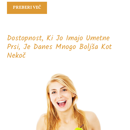
PREBERI
PREBERI VEČ
VEČ
Dostopnost, Ki Jo Imajo Umetne
Prsi, Je Danes Mnogo Boljša Kot
Dostopnost,
Nekoč
Ki
Jo
Imajo
Umetne
Prsi,
Je
Danes
Mnogo