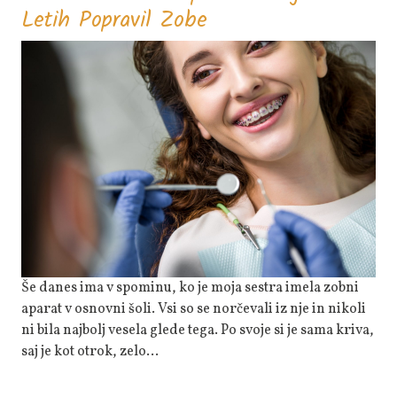
Sestri
Letih Popravil Zobe
Je
Zobni
Aparat
V
Najstniških
Letih
Popravil
Zobe
Še danes ima v spominu, ko je moja sestra imela zobni
aparat v osnovni šoli. Vsi so se norčevali iz nje in nikoli
ni bila najbolj vesela glede tega. Po svoje si je sama kriva,
saj je kot otrok, zelo…