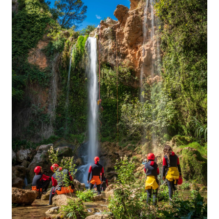
Na
Plaži