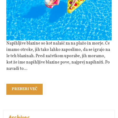
Seboj
Vzamemo
Napihljive
Blazine
Napihljive blazine so kot nalašč za na plažo in morje. Če
imamo otroke, jih tako lahko zaposlimo, da se igrajo na
le teh blazinah. Pred začetkom uporabe, jih moramo,
kot že ime napihljive blazine pove, najprej napihniti. Po
navadi to…
PREBERI
PREBERI VEČ
VEČ