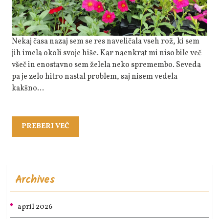
Polepša
Nekaj časa nazaj sem se res naveličala vseh rož, ki sem
jih imela okoli svoje hiše. Kar naenkrat mi niso bile več
všeč in enostavno sem želela neko spremembo. Seveda
pa je zelo hitro nastal problem, saj nisem vedela
kakšno…
PREBERI
PREBERI VEČ
VEČ
Archives
april 2026