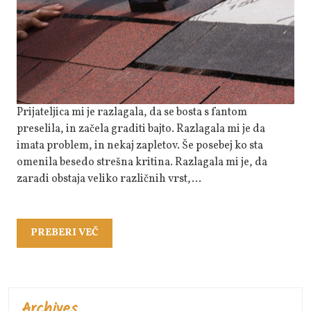
Vse
Pod
Sabo
Prijateljica mi je razlagala, da se bosta s fantom
preselila, in začela graditi bajto. Razlagala mi je da
imata problem, in nekaj zapletov. Še posebej ko sta
omenila besedo strešna kritina. Razlagala mi je, da
zaradi obstaja veliko različnih vrst,…
PREBERI
PREBERI VEČ
VEČ
Archives