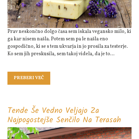
Dela
Čudeže
Na
Koži
Prav neskončno dolgo časa sem iskala vegansko milo, ki
ga kar nisem našla. Potem sem pa le našla eno
gospodično, ki se s tem ukvarja in jo prosila za testerje.
Ko sem jih preskusila, sem takoj videla, da je to…
PREBERI
PREBERI VEČ
VEČ
Tende Še Vedno Veljajo Za
Tend
Najpogostejše Senčilo Na Terasah
Še
Vedn