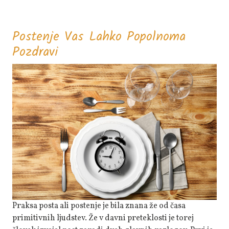
Postenje Vas Lahko Popolnoma
Postenje
Pozdravi
Vas
Lahko
Popolnoma
Pozdravi
Praksa posta ali postenje je bila znana že od časa
primitivnih ljudstev. Že v davni preteklosti je torej