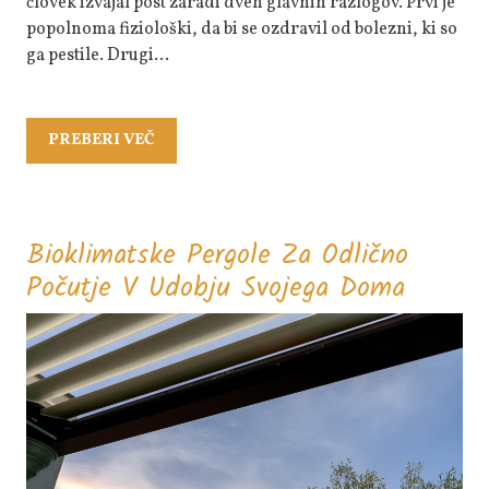
človek izvajal post zaradi dveh glavnih razlogov. Prvi je
popolnoma fiziološki, da bi se ozdravil od bolezni, ki so
ga pestile. Drugi…
PREBERI
PREBERI VEČ
VEČ
Bioklimatske Pergole Za Odlično
Biokli
Počutje V Udobju Svojega Doma
Pergole
Za
Odličn
Počutje
V
Udobju