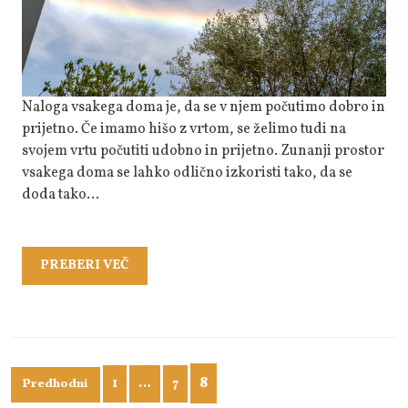
Svojeg
Doma
Naloga vsakega doma je, da se v njem počutimo dobro in
prijetno. Če imamo hišo z vrtom, se želimo tudi na
svojem vrtu počutiti udobno in prijetno. Zunanji prostor
vsakega doma se lahko odlično izkoristi tako, da se
doda tako…
PREBERI
PREBERI VEČ
VEČ
Številčenje
8
1
…
7
Predhodni
prispevkov