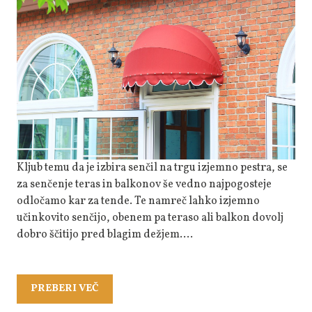
Velja
Za
Najpo
Senči
Na
Tera
Kljub temu da je izbira senčil na trgu izjemno pestra, se
za senčenje teras in balkonov še vedno najpogosteje
odločamo kar za tende. Te namreč lahko izjemno
učinkovito senčijo, obenem pa teraso ali balkon dovolj
dobro ščitijo pred blagim dežjem.…
PREBERI
PREBERI VEČ
VEČ