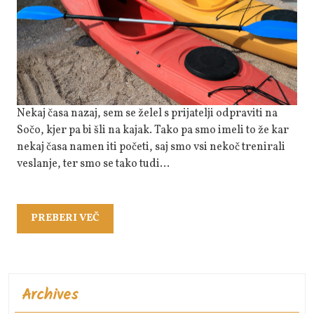
Če
Želimo
Izvajati
To
Aktivno
Nekaj časa nazaj, sem se želel s prijatelji odpraviti na
Sočo, kjer pa bi šli na kajak. Tako pa smo imeli to že kar
nekaj časa namen iti početi, saj smo vsi nekoč trenirali
veslanje, ter smo se tako tudi…
PREBERI
PREBERI VEČ
VEČ
Archives