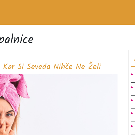
palnice
Smrad
, Kar Si Seveda Nihče Ne Želi
V
Kopalnici
Je
Nekaj,
Kar
Si
Seveda