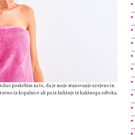
Nihče
Ne
Želi
avno iz kopalnice ali pa iz kuhinje iz kakšnega odtoka.