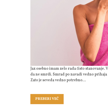
Jaz osebno imam zelo rada čisto stanovanje. Vedno poskrbim za to, da je moje stanovanje urejeno in
da ne smrdi. Smrad po navadi vedno prihaja r
Zato je seveda vedno potrebno…
PREBERI
PREBERI VEČ
VEČ