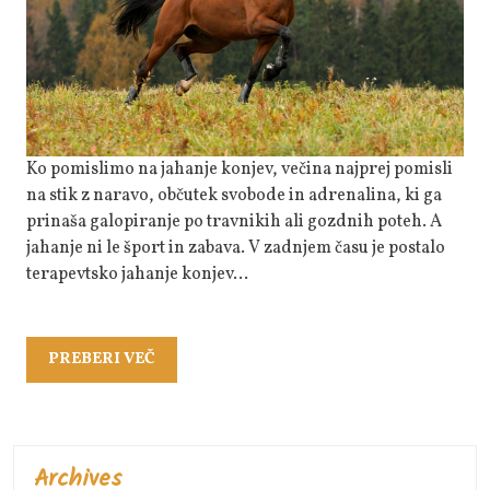
Zdravstvena
Terapija
Ko pomislimo na jahanje konjev, večina najprej pomisli
na stik z naravo, občutek svobode in adrenalina, ki ga
prinaša galopiranje po travnikih ali gozdnih poteh. A
jahanje ni le šport in zabava. V zadnjem času je postalo
terapevtsko jahanje konjev…
PREBERI
PREBERI VEČ
VEČ
Archives