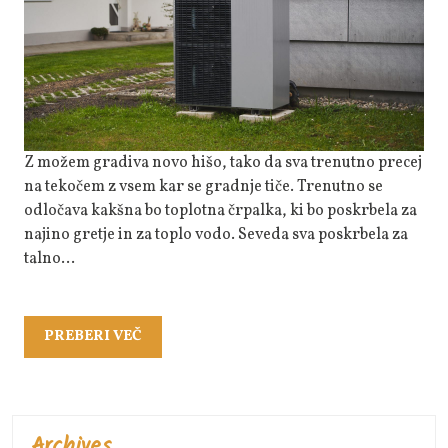
Brez
Z možem gradiva novo hišo, tako da sva trenutno precej
na tekočem z vsem kar se gradnje tiče. Trenutno se
odločava kakšna bo toplotna črpalka, ki bo poskrbela za
najino gretje in za toplo vodo. Seveda sva poskrbela za
talno…
PREBERI
PREBERI VEČ
VEČ
Archives