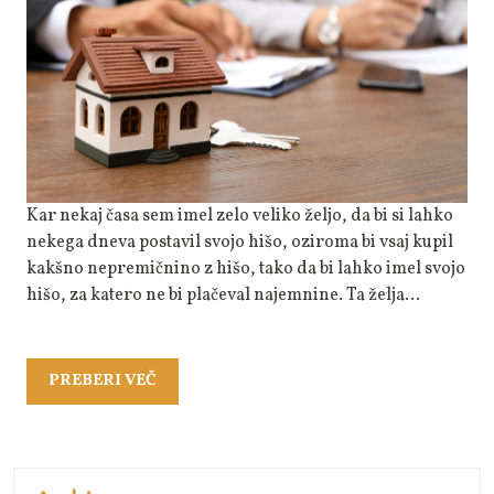
Mi
Je
Uresničilo
Željo
Kar nekaj časa sem imel zelo veliko željo, da bi si lahko
nekega dneva postavil svojo hišo, oziroma bi vsaj kupil
kakšno nepremičnino z hišo, tako da bi lahko imel svojo
hišo, za katero ne bi plačeval najemnine. Ta želja…
PREBERI
PREBERI VEČ
VEČ