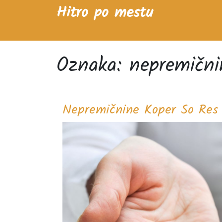
Skip
Hitro po mestu
to
content
Oznaka:
nepremični
Nepremičnine Koper So Res