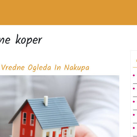
ne koper
Nepremičnine
 Vredne Ogleda In Nakupa
Koper
So
Res
Vredne
Ogleda
In
Nakupa