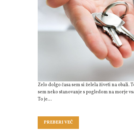
Zelo dolgo časa sem si želela živeti na obali. To so bile moje sanje in to sem želela tudi doseči. Hotela
sem neko stanovanje s pogledom na morje vsak
To je…
PREBERI
PREBERI VEČ
VEČ