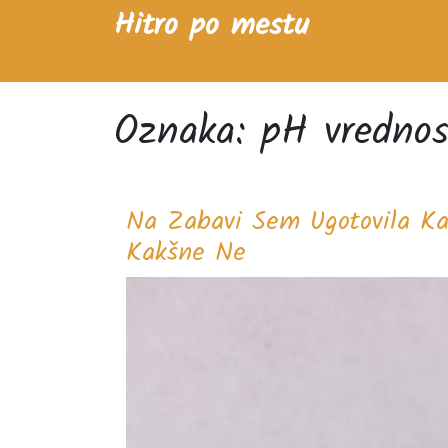
Skip
Hitro po mestu
to
content
Oznaka:
pH vrednos
Na Zabavi Sem Ugotovila Ka
Na
Kakšne Ne
Zabavi
Sem
Ugotovila
Kakšne
Posledice
Ima