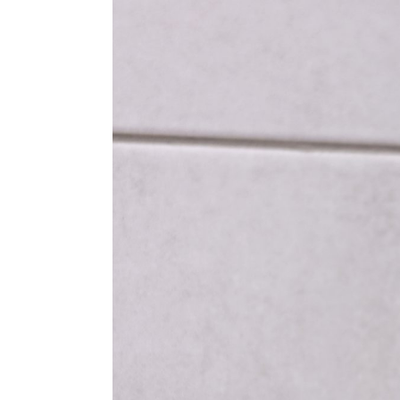
Trda
Voda
In
Kakšne
Ne