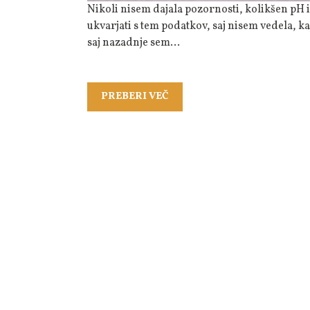
Nikoli nisem dajala pozornosti, kolikšen pH ima naša voda v gospodinjstvu. Nekako se mi ni dalo
ukvarjati s tem podatkov, saj nisem vedela, kaj
saj nazadnje sem…
PREBERI
PREBERI VEČ
VEČ