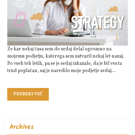
Za
Rast
Podjetja
Že kar nekaj časa sem do sedaj delal ogromno na
mojemu podjetju, katerega sem ustvaril nekaj let nazaj.
Po vseh teh letih, pa se je sedaj izkazalo, da je bil ves ta
trud poplačan, saj je naredilo moje podjetje sedaj…
PREBERI
PREBERI VEČ
VEČ
Archives