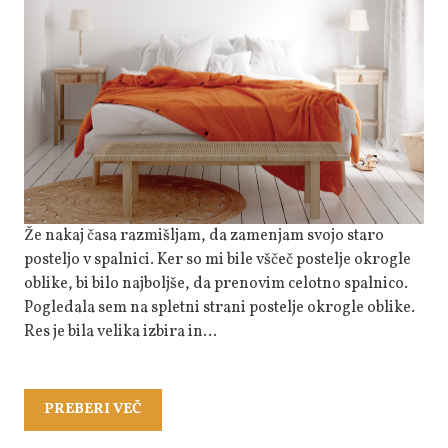
Postelje
Okrogle
Oblike
Že nakaj časa razmišljam, da zamenjam svojo staro
posteljo v spalnici. Ker so mi bile vščeč postelje okrogle
oblike, bi bilo najboljše, da prenovim celotno spalnico.
Pogledala sem na spletni strani postelje okrogle oblike.
Res je bila velika izbira in…
PREBERI
PREBERI VEČ
VEČ