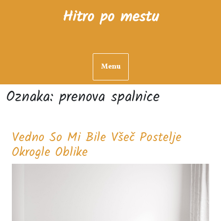
Skip
Hitro po mestu
to
content
Menu
Oznaka:
prenova spalnice
Vedno So Mi Bile Všeč Postelje
Vedno
Okrogle Oblike
So
Mi
Bile
Všeč