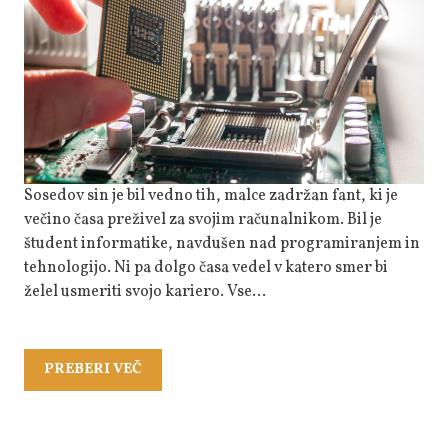
Sosedov sin je bil vedno tih, malce zadržan fant, ki je
večino časa preživel za svojim računalnikom. Bil je
študent informatike, navdušen nad programiranjem in
tehnologijo. Ni pa dolgo časa vedel v katero smer bi
želel usmeriti svojo kariero. Vse…
PREBERI
PREBERI VEČ
VEČ