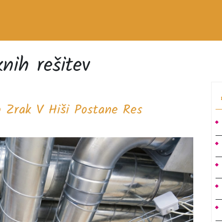
nih rešitev
o Zrak V Hiši Postane Res