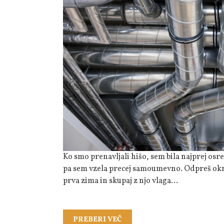
Postane
Res
Pomemben.
Ko smo prenavljali hišo, sem bila najprej osredotočena na barve sten, tla in pohištvo. Prezračevanje
pa sem vzela precej samoumevno. Odpreš okno 
prva zima in skupaj z njo vlaga…
PREBERI
PREBERI VEČ