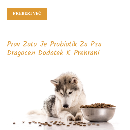
PREBERI
PREBERI VEČ
VEČ
Prav Zato Je Probiotik Za Psa
Prav
Dragocen Dodatek K Prehrani
Zato
Je
Probiotik
Za
Psa
Dragocen
Dodatek
K