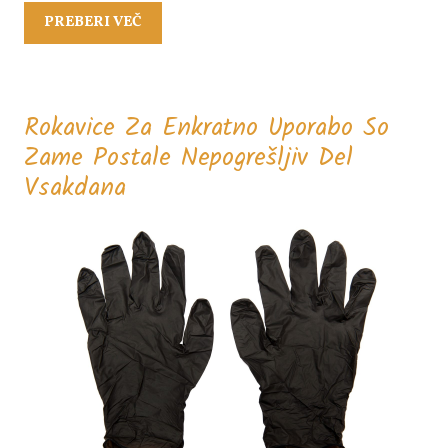
PREBERI
PREBERI VEČ
VEČ
Rokavice Za Enkratno Uporabo So
Zame Postale Nepogrešljiv Del
Rokavice
Vsakdana
Za
Enkratno
Uporabo
So
Zame
Postale
Nepogrešljiv
Del