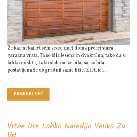
Ni
Ovirala
Pri
Izbiri
Že kar nekaj let sem sedaj imel doma precej stara
garažna vrata. Ta so bila lesena in dvokrilna, tako da si
lahko mislite, kako slaba so že bila, saj so bila
postavljena že ob gradnji same hiše. Z leti je…
PREBERI
PREBERI VEČ
VEČ
Vrtne Ute Lahko Naredijo Veliko Za
Vrtne
Vrt