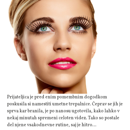
Tudi
Umetne
Trepalnice
Dosežejo
Prijateljica je pred enim pomembnim dogodkom
poskusila si namestiti umetne trepalnice. Čeprav se jih je
sprva kar branila, je po nanosu ugotovila, kako lahko v
nekaj minutah spremeni celoten videz. Tako so postale
del njene vsakodnevne rutine, saj je hitro…