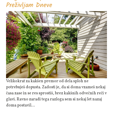
Pergola
Preživljam Dneve
Je
Spremenila
Način
Kako
Preživljam
Dneve
Velikokrat za kakšen premor od dela sploh ne
potrebuješ dopusta. Zadosti je, da si doma vzameš nekaj
časa zase in se res sprostiš, brez kakšnih odvečnih reči v
glavi. Ravno zaradi tega razloga sem si nekaj let nazaj
doma postavil…