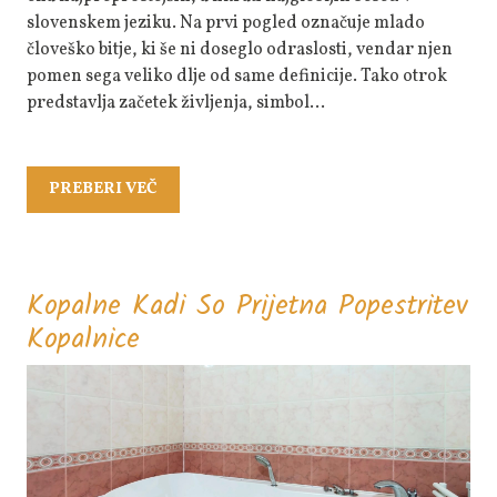
slovenskem jeziku. Na prvi pogled označuje mlado
človeško bitje, ki še ni doseglo odraslosti, vendar njen
pomen sega veliko dlje od same definicije. Tako otrok
predstavlja začetek življenja, simbol…
PREBERI
PREBERI VEČ
VEČ
Kopalne Kadi So Prijetna Popestritev
Kopalne
Kopalnice
Kadi
So
Prijetna
Popestritev