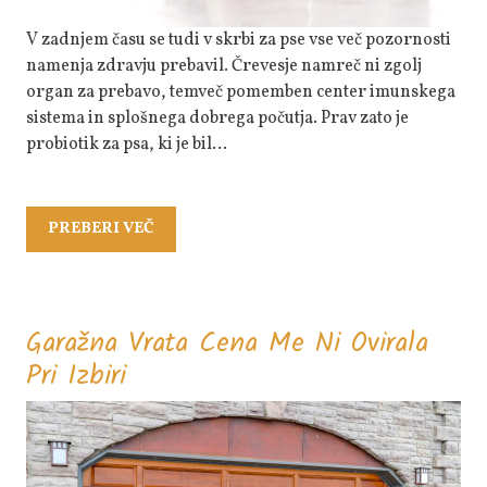
Prehrani
V zadnjem času se tudi v skrbi za pse vse več pozornosti
namenja zdravju prebavil. Črevesje namreč ni zgolj
organ za prebavo, temveč pomemben center imunskega
sistema in splošnega dobrega počutja. Prav zato je
probiotik za psa, ki je bil…
PREBERI
PREBERI VEČ
VEČ
Garažna Vrata Cena Me Ni Ovirala
Garažna
Pri Izbiri
Vrata
Cena
Me