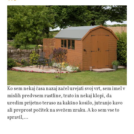
Ute
Lahko
Naredijo
Veliko
Za
Vrt
Ko sem nekaj časa nazaj začel urejati svoj vrt, sem imel v
mislih predvsem rastline, trato in nekaj klopi, da
uredim prijetno teraso za kakšno kosilo, jutranjo kavo
ali preprost počitek na svežem zraku. A ko sem vse to
spravil,…