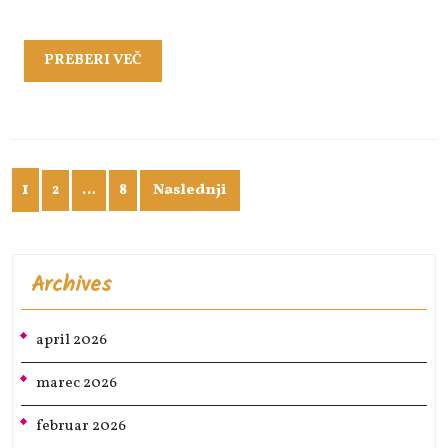
PREBERI
PREBERI VEČ
VEČ
Številčenje
1
Naslednji
2
…
8
prispevkov
Archives
april 2026
marec 2026
februar 2026