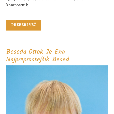
kompostnik…
PREBERI
PREBERI VEČ
VEČ
Beseda Otrok Je Ena
Beseda
Najpreprostejših Besed
Otrok
Je
Ena
Najpreprostejših
Besed