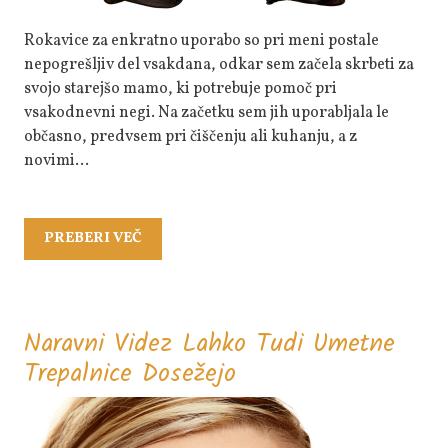
Vsakdana
Rokavice za enkratno uporabo so pri meni postale
nepogrešljiv del vsakdana, odkar sem začela skrbeti za
svojo starejšo mamo, ki potrebuje pomoč pri
vsakodnevni negi. Na začetku sem jih uporabljala le
občasno, predvsem pri čiščenju ali kuhanju, a z
novimi…
PREBERI
PREBERI VEČ
VEČ
Naravni Videz Lahko Tudi Umetne
Naravni
Trepalnice Dosežejo
Videz
Lahko