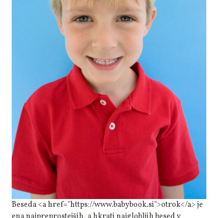
Beseda <a href="https://www.babybook.si">otrok</a> je
ena najpreprostejših, a hkrati najglobljih besed v