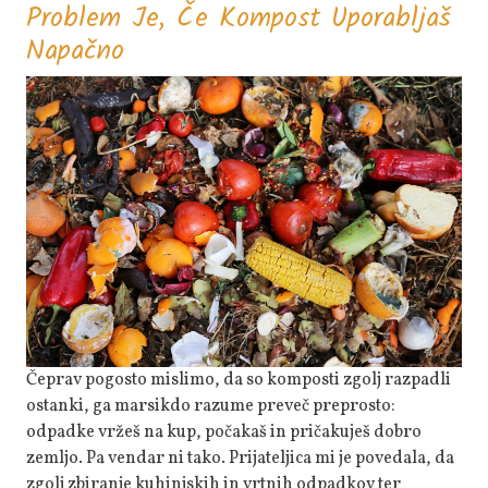
Problem Je, Če Kompost Uporabljaš
Problem
Napačno
Je,
Če
Kompost
Uporabljaš
Napačno
Čeprav pogosto mislimo, da so komposti zgolj razpadli
ostanki, ga marsikdo razume preveč preprosto:
odpadke vržeš na kup, počakaš in pričakuješ dobro
zemljo. Pa vendar ni tako. Prijateljica mi je povedala, da
zgolj zbiranje kuhinjskih in vrtnih odpadkov ter