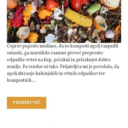
Napačno
Čeprav pogosto mislimo, da so komposti zgolj razpadli
ostanki, ga marsikdo razume preveč preprosto:
odpadke vržeš na kup, počakaš in pričakuješ dobro
zemljo. Pa vendar ni tako. Prijateljica mi je povedala, da
zgolj zbiranje kuhinjskih in vrtnih odpadkov ter
kompostnik…
PREBERI
PREBERI VEČ
VEČ