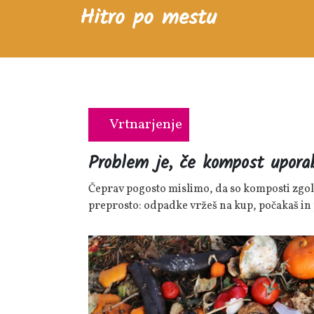
Skip
Hitro po mestu
to
content
Vrtnarjenje
Category
Problem je, če kompost upora
Čeprav pogosto mislimo, da so komposti zgolj razpadli ostanki, ga marsikdo razume preveč
preprosto: odpadke vržeš na kup, počakaš in 