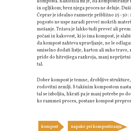
komposta. Razložila mi je, da kompostiranje 
in ogljikom; brez njega proces ne deluje. Duši
Čeprav je idealno razmerje približno 25–30 :
pogosto ne uspe zaradi preveč mokrih mater
mešanje. Težava je lahko tudi preveč ali pre
počasi in kakovost, ki jo ima kompost, je sla
da kompost zahteva upravljanje, ne le odlaganj
smiselno dodati listje, karton ali suho travo
pride do hitrejšega razkroja, manj neprijetni
tal.
Dober kompost je temne, drobljive strukture
rodovitni zemlji. S takšnim kompostom nastan
tal se izboljša, hkrati pa je manj potrebe po 
ko razumeš proces, postane kompost prepros
kompost
napake pri kompostiranju