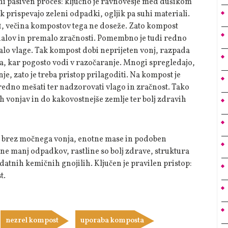
ni pasiven proces: ključno je ravnovesje med dušikom
k prispevajo zeleni odpadki, ogljik pa suhi materiali.
 1, večina kompostov tega ne doseže. Zato kompost
ialov in premalo zračnosti. Pomembno je tudi redno
malo vlage. Tak kompost dobi neprijeten vonj, razpada
bša, kar pogosto vodi v razočaranje. Mnogi spregledajo,
e, zato je treba pristop prilagoditi. Na kompost je
, redno mešati ter nadzorovati vlago in zračnost. Tako
h vonjav in do kakovostnejše zemlje ter bolj zdravih
, brez močnega vonja, enotne mase in podoben
e manj odpadkov, rastline so bolj zdrave, struktura
dodatnih kemičnih gnojilih. Ključen je pravilen pristop:
t.
nezrel kompost
uporaba komposta