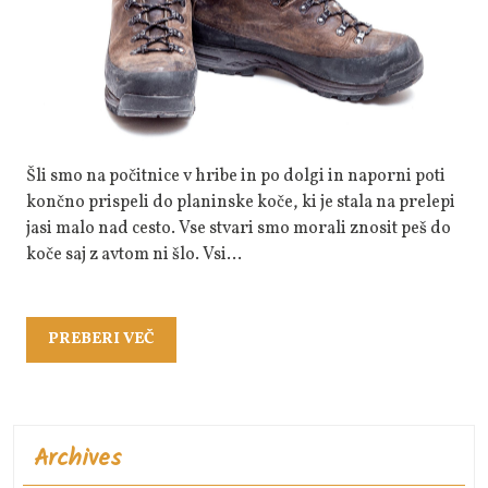
SMEJO
MANJKAT
Šli smo na počitnice v hribe in po dolgi in naporni poti
končno prispeli do planinske koče, ki je stala na prelepi
jasi malo nad cesto. Vse stvari smo morali znosit peš do
koče saj z avtom ni šlo. Vsi…
PREBERI
PREBERI VEČ
VEČ
Archives