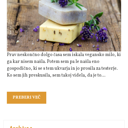
Vegansko
Milo,
Ki
Dela
Čudeže
Na
Koži
Prav neskončno dolgo časa sem iskala vegansko milo, ki
ga kar nisem našla. Potem sem pa le našla eno
gospodično, ki se s tem ukvarja in jo prosila za testerje.
Ko sem jih preskusila, sem takoj videla, da je to…
PREBERI
PREBERI VEČ
VEČ